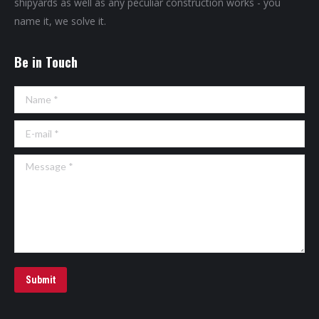
shipyards as well as any peculiar construction works - you
name it, we solve it.
Be in Touch
Name *
E-mail *
Message *
Submit